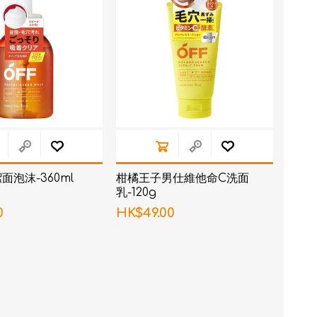
面泡沫-360ml
柑橘王子男仕維他命C洗面
乳-120g
0
HK$49.00