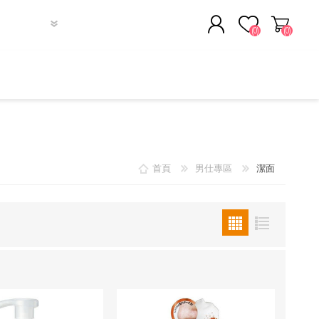
(0)
(0)
註冊
登入
潔面/缷妝
面部精華
個人護理
首頁
男仕專區
潔面
眼部護理
潔面
身體護理
面膜
頭髪護理
唇部護理
補濕產品
補濕產品
補濕產品
秋冬必備
化妝水/爽膚水
其他
其他
其他