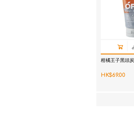
柑橘王子黑頭炭泥
HK$69.00