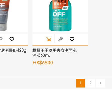
洗面膏-120g
柑橘王子藥用去痘潔面泡
沫-360ml
HK$69.00
1
2