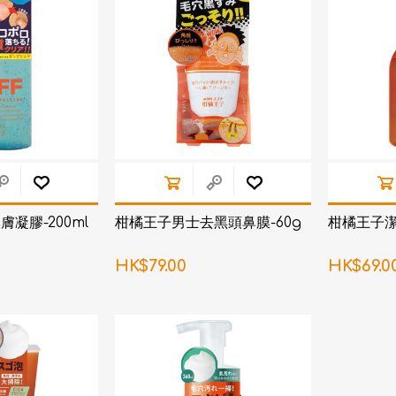
凝膠-200ml
柑橘王子男士去黑頭鼻膜-60g
柑橘王子潔
HK$79.00
HK$69.0