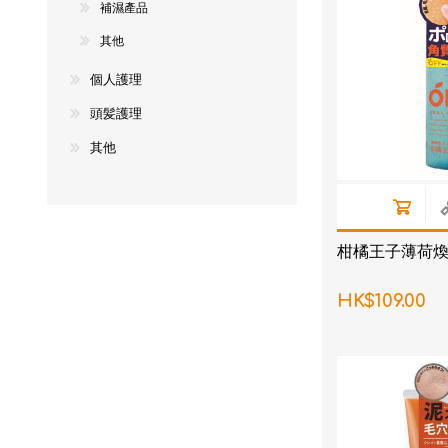
補濕產品
其他
個人護理
頭髪護理
其他
柑橘王子薄荷煥膚
HK$109.00